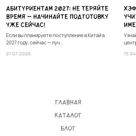
Абитуриентам 2027: не теряйте
Хэф
время — начинайте подготовку
учи
уже сейчас!
име
Если вы планируете поступление в Китай в
Узна
2027 году, сейчас — луч ...
центр
27.07.2026
15.0
Главная
Каталог
Блог